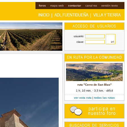
foros
·
mapa web
·
contactar
·
canal rss
·
versión texto
usuario:
clave:
ruta "Cerro de San Blas"
1 h. 10 min. · 3,5 km. · difícil
ver esta ruta
|
todas las rutas