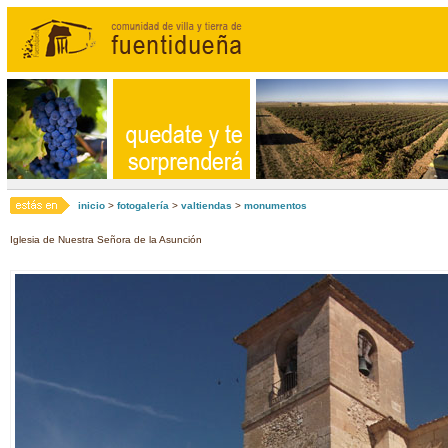
inicio
>
fotogalería
>
valtiendas
>
monumentos
Iglesia de Nuestra Señora de la Asunción