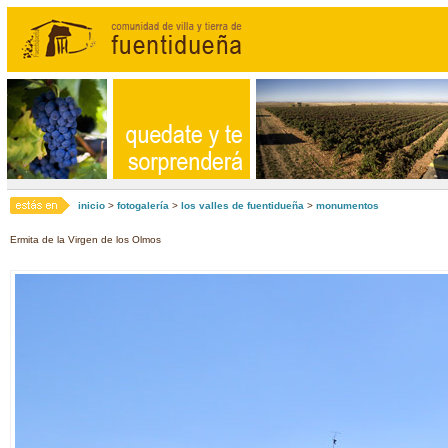
inicio
>
fotogalería
>
los valles de fuentidueña
>
monumentos
Ermita de la Virgen de los Olmos