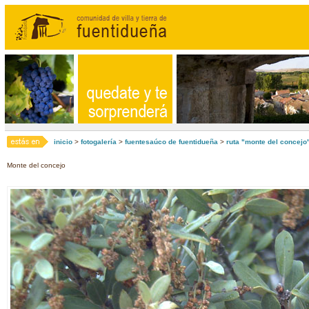
inicio
>
fotogalería
>
fuentesaúco de fuentidueña
>
ruta "monte del concejo
Monte del concejo