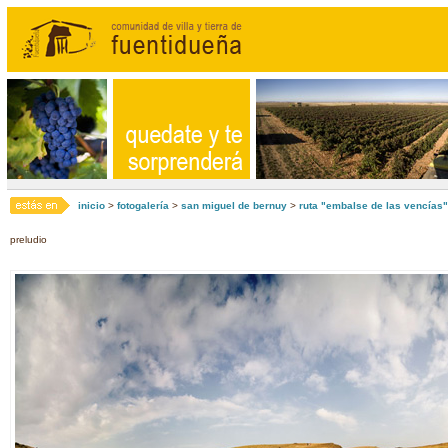
inicio
>
fotogalería
>
san miguel de bernuy
>
ruta "embalse de las vencías"
preludio