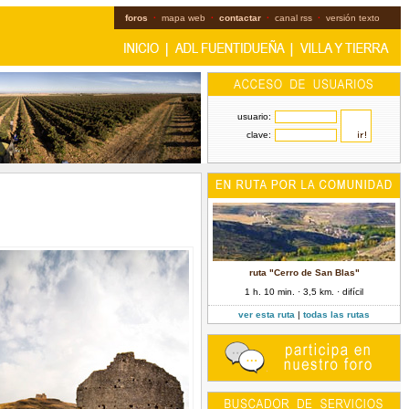
foros
·
mapa web
·
contactar
·
canal rss
·
versión texto
usuario:
clave:
ruta "Cerro de San Blas"
1 h. 10 min. · 3,5 km. · difícil
ver esta ruta
|
todas las rutas