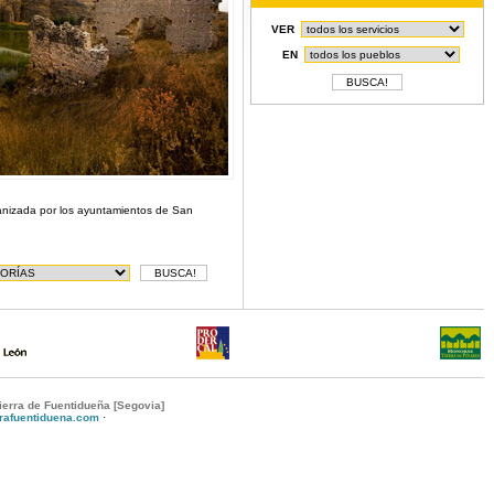
VER
EN
ganizada por los ayuntamientos de San
ierra de Fuentidueña [Segovia]
rrafuentiduena.com
·