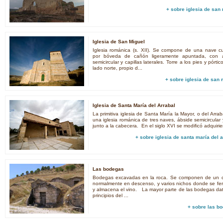
+ sobre
iglesia de san 
Iglesia de San Miguel
Iglesia románica (s. XII). Se compone de una nave cu
por bóveda de cañón ligeramente apuntada, con 
semicircular y capillas laterales. Torre a los pies y pórtic
lado norte, propio d...
+ sobre
iglesia de san 
Iglesia de Santa María del Arrabal
La primitiva iglesia de Santa María la Mayor, o del Arrab
una iglesia románica de tres naves, ábside semicircular 
junto a la cabecera. En el siglo XVI se modificó adquirie
+ sobre
iglesia de santa maría del a
Las bodegas
Bodegas excavadas en la roca. Se componen de un 
normalmente en descenso, y varios nichos donde se fe
y almacena el vino. La mayor parte de las bodegas da
principios del ...
+ sobre
las b