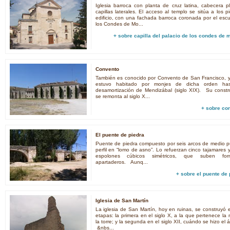
Iglesia barroca con planta de cruz latina, cabecera p
capillas laterales. El acceso al templo se sitúa a los p
edificio, con una fachada barroca coronada por el esc
los Condes de Mo...
+ sobre
capilla del palacio de los condes de m
Convento
También es conocido por Convento de San Francisco, 
estuvo habitado por monjes de dicha orden has
desamortización de Mendizábal (siglo XIX). Su constr
se remonta al siglo X...
+ sobre
co
El puente de piedra
Puente de piedra compuesto por seis arcos de medio p
perfil en “lomo de asno”. Lo refuerzan cinco tajamares 
espolones cúbicos simétricos, que suben for
apartaderos. Aunq...
+ sobre
el puente de 
Iglesia de San Martín
La iglesia de San Martín, hoy en ruinas, se construyó 
etapas: la primera en el siglo X, a la que pertenece la
la torre; y la segunda en el siglo XII, cuándo se hizo el 
&nbs...