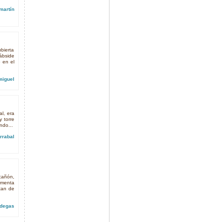
martín
bierta
ábside
o en el
miguel
al, era
y torre
ndo...
rrabal
cañón,
rmenta
tan de
odegas