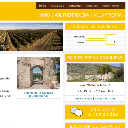
foros
·
mapa web
·
contactar
·
canal rss
·
versión texto
usuario:
clave:
anqueado
ruta "Valle de la Hoz"
a María
1 h. 45 min. · 5,2 km. · fácil
Puerta de la Calzada
esa una
[Fuentidueña]
ver esta ruta
|
todas las rutas