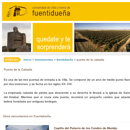
inicio
>
monumentos
>
fuentidueña
> puerta de la calzada
Puerta de la Calzada
Es una de las tres puertas de entrada a la Villa. Se compone de un arco de medio punto fl
por dos torreones, y se fecha en los siglos XII- XIII.
La empinada calzada de piedra que desciende a su derecha le llevará a la iglesia de Sant
del Arrabal. Mientras que si cruza esta puerta, recorrerá un pequeño camino que atravi
ladera horadada por antiguas bodegas.
Otros monumentos en Fuentidueña
Capilla del Palacio de los Condes de Montijo