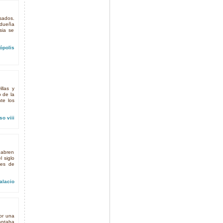
sados.
tidueña
sia se
ópolis
illas y
 de la
te los
so viii
 abren
 siglo
des de
alacio
or una
antaba