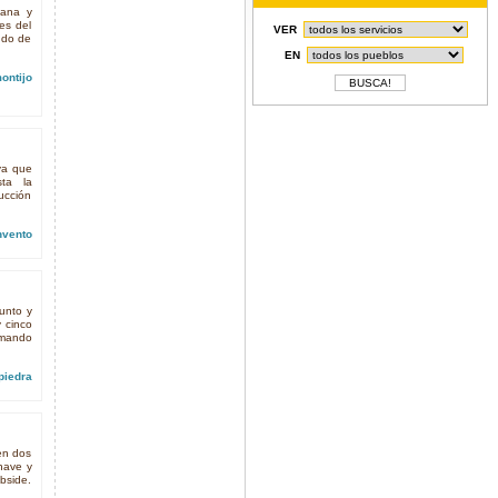
lana y
ies del
VER
udo de
EN
ontijo
ya que
ta la
ucción
nvento
unto y
y cinco
mando
piedra
en dos
 nave y
ábside.