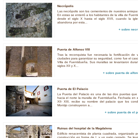
Necrópolis
Las necrópolis son los cementerios de nuestros antepa
En estas se enterró a los habitantes de la villa de Fuen
desde el siglo X hasta el siglo XVII, cuando la igle
abandona por esta...
+ sobre
necr
Puerta de Alfonso VIII
Tras la reconquista fue necesaria la fortificación de v
ciudades para garantizar su seguridad, como fue el caso
Villa de Fuentidueña. Sus murallas se levantaron duran
siglos XII y X...
+ sobre
puerta de alfon
Puerta de El Palacio
La Puerta del Palacio es una de las dos puertas que
hacia el norte la muralla de Fuentidueña. Fechada en el
XII- XIII, recibe su nombre del palacio que los con
Montijo construyeron a...
+ sobre
puerta de el p
Ruinas del hospital de la Magdalena
Edificio renacentista de planta cuadrada, organizado p
construcción en forma de L y un patio cerrado. Se lev