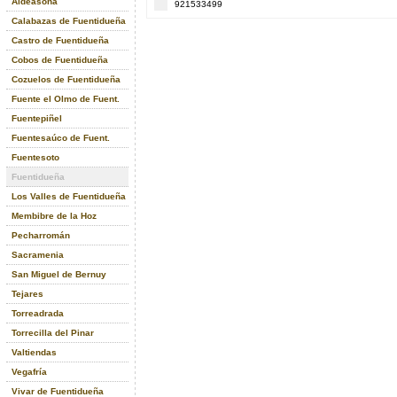
Aldeasoña
921533499
Calabazas de Fuentidueña
Castro de Fuentidueña
Cobos de Fuentidueña
Cozuelos de Fuentidueña
Fuente el Olmo de Fuent.
Fuentepiñel
Fuentesaúco de Fuent.
Fuentesoto
Fuentidueña
Los Valles de Fuentidueña
Membibre de la Hoz
Pecharromán
Sacramenia
San Miguel de Bernuy
Tejares
Torreadrada
Torrecilla del Pinar
Valtiendas
Vegafría
Vivar de Fuentidueña