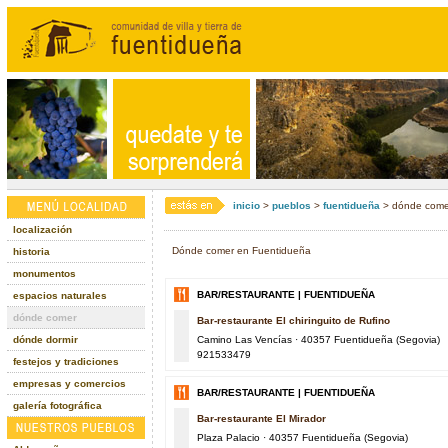
inicio
>
pueblos
>
fuentidueña
> dónde come
localización
Dónde comer en Fuentidueña
historia
monumentos
BAR/RESTAURANTE | FUENTIDUEÑA
espacios naturales
dónde comer
Bar-restaurante El chiringuito de Rufino
dónde dormir
Camino Las Vencías · 40357 Fuentidueña (Segovia)
921533479
festejos y tradiciones
empresas y comercios
BAR/RESTAURANTE | FUENTIDUEÑA
galería fotográfica
Bar-restaurante El Mirador
Plaza Palacio · 40357 Fuentidueña (Segovia)