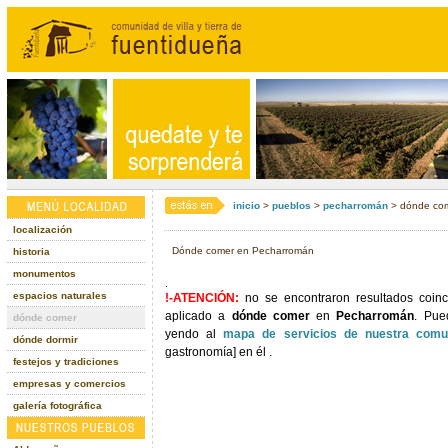
inicio
>
pueblos
>
pecharromán
> dónde co
localización
Dónde comer en Pecharromán
historia
monumentos
.
espacios naturales
!-ATENCIÓN:
no se encontraron resultados coinc
aplicado a
dónde comer
en
Pecharromán
. Pue
dónde comer
yendo al
mapa de servicios de nuestra comu
dónde dormir
gastronomía] en él .
festejos y tradiciones
empresas y comercios
galería fotográfica