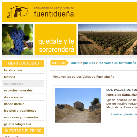
inicio
>
pueblos
>
los valles de fuentidueña
localización
Monumentos de Los Valles de Fuentidueña
historia
monumentos
LOS VALLES DE FU
espacios naturales
Iglesia de Santa Mar
dónde comer
Iglesia sencilla de 
por un retablo renac
dónde dormir
Magdalena. Coro a los
festejos y tradiciones
+ sobre
iglesia d
empresas y comercios
galería fotográfica