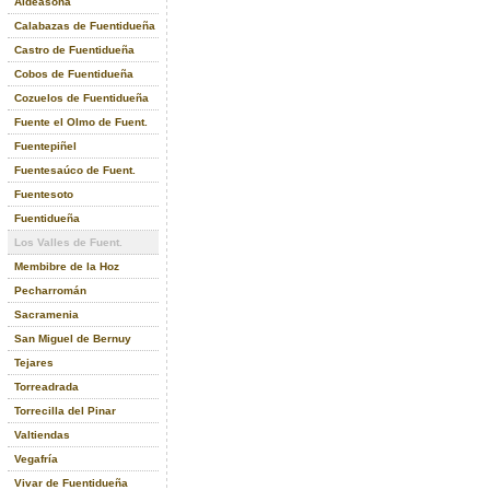
Aldeasoña
Calabazas de Fuentidueña
Castro de Fuentidueña
Cobos de Fuentidueña
Cozuelos de Fuentidueña
Fuente el Olmo de Fuent.
Fuentepiñel
Fuentesaúco de Fuent.
Fuentesoto
Fuentidueña
Los Valles de Fuent.
Membibre de la Hoz
Pecharromán
Sacramenia
San Miguel de Bernuy
Tejares
Torreadrada
Torrecilla del Pinar
Valtiendas
Vegafría
Vivar de Fuentidueña