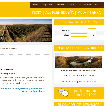
foros
·
mapa web
·
contactar
·
canal rss
·
versión texto
usuario:
clave:
> monumentos
ENTIDUEÑA
ruta "Embalse de las Vencías"
ía magdalena ...
3 h. 35 min. · 8,3 km. · difícil
dos naves, con cabecera gótica, coronada
entista que alberga la imagen de María
ver esta ruta
|
todas las rutas
 pies y cubierta de made...
e santa maría magdalena y ermita de la
virgen de los olmos