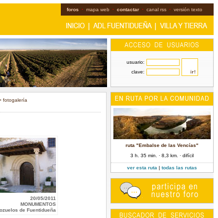
foros
·
mapa web
·
contactar
·
canal rss
·
versión texto
usuario:
clave:
 fotogalería
ruta "Embalse de las Vencías"
3 h. 35 min. · 8,3 km. · difícil
ver esta ruta
|
todas las rutas
20/05/2011
MONUMENTOS
ozuelos de Fuentidueña