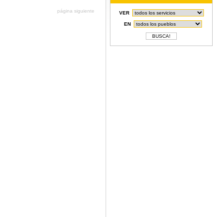
página siguiente
VER
EN