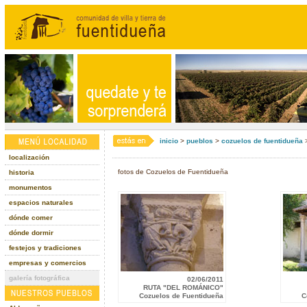
inicio
>
pueblos
>
cozuelos de fuentidueña
>
localización
fotos de Cozuelos de Fuentidueña
historia
monumentos
espacios naturales
dónde comer
dónde dormir
festejos y tradiciones
empresas y comercios
galería fotográfica
02/06/2011
RUTA "DEL ROMÁNICO"
Cozuelos de Fuentidueña
C