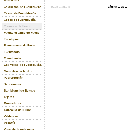
Aldeasoña
página anterior
página 1 de 1
Calabazas de Fuentidueña
Castro de Fuentidueña
Cobos de Fuentidueña
Cozuelos de Fuent.
Fuente el Olmo de Fuent.
Fuentepiñel
Fuentesaúco de Fuent.
Fuentesoto
Fuentidueña
Los Valles de Fuentidueña
Membibre de la Hoz
Pecharromán
Sacramenia
San Miguel de Bernuy
Tejares
Torreadrada
Torrecilla del Pinar
Valtiendas
Vegafría
Vivar de Fuentidueña