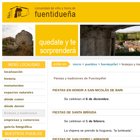
inicio
>
pueblos
>
fuentepiñel
> festejos y tr
localización
Fiestas y tradiciones de Fuentepiñel
historia
monumentos
FIESTAS EN HONOR A SAN NICOLÁS DE BARI
espacios naturales
Se celebran el
6 de diciembre
.
dónde comer
dónde dormir
FIESTAS DE SANTA BRÍGIDA
festejos y tradiciones
empresas y comercios
Se celebran el
1 de febrero
.
galería fotográfica
La víspera se prende la hoguera, “la luminaria”.
FIESTAS DE SAN ISIDRO LABRADOR