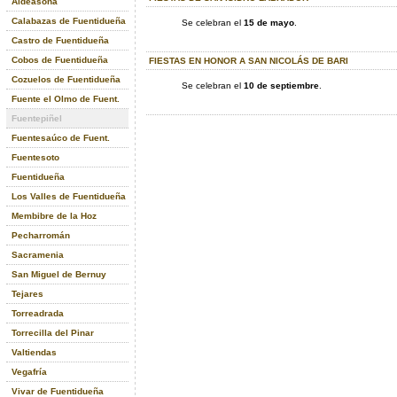
Aldeasoña
Calabazas de Fuentidueña
Se celebran el
15 de mayo
.
Castro de Fuentidueña
Cobos de Fuentidueña
FIESTAS EN HONOR A SAN NICOLÁS DE BARI
Cozuelos de Fuentidueña
Se celebran el
10 de septiembre
.
Fuente el Olmo de Fuent.
Fuentepiñel
Fuentesaúco de Fuent.
Fuentesoto
Fuentidueña
Los Valles de Fuentidueña
Membibre de la Hoz
Pecharromán
Sacramenia
San Miguel de Bernuy
Tejares
Torreadrada
Torrecilla del Pinar
Valtiendas
Vegafría
Vivar de Fuentidueña