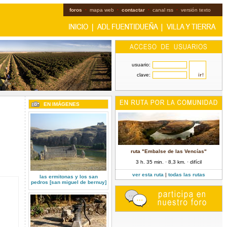
foros
·
mapa web
·
contactar
·
canal rss
·
versión texto
usuario:
clave:
EN IMÁGENES
ruta "Embalse de las Vencías"
3 h. 35 min. · 8,3 km. · difícil
ver esta ruta
|
todas las rutas
las ermitonas y los san
pedros [san miguel de bernuy]