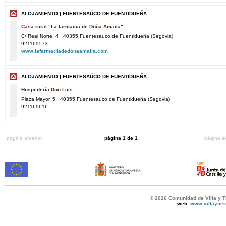
ALOJAMIENTO | FUENTESAÚCO DE FUENTIDUEÑA
Casa rural "La farmacia de Doña Amaila"
C/ Real Norte, 4 · 40355 Fuentesaúco de Fuentidueña (Segovia)
921169573
www.lafarmaciadedonaamalia.com
ALOJAMIENTO | FUENTESAÚCO DE FUENTIDUEÑA
Hospedería Don Luis
Plaza Mayor, 5 · 40355 Fuentesaúco de Fuentidueña (Segovia)
921169616
página anterior
página 1 de 1
página s
© 2026 Comunidad de Villa y T
web.
www.villaytie