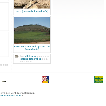
pozo [castro de fuentidueña]
cerro de santa lucía [castro de
fuentidueña]
haz
click aquí
para ir a la
galería fotográfica
de la
comunidad.
iguiente
ierra de Fuentidueña [Segovia]
rrafuentiduena.com
·