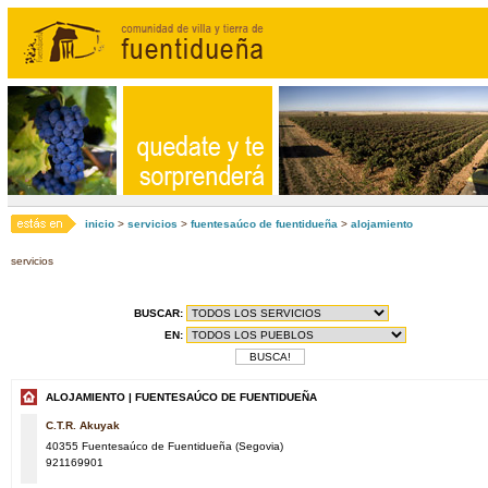
inicio
>
servicios
>
fuentesaúco de fuentidueña
>
alojamiento
servicios
BUSCAR:
EN:
ALOJAMIENTO | FUENTESAÚCO DE FUENTIDUEÑA
C.T.R. Akuyak
40355 Fuentesaúco de Fuentidueña (Segovia)
921169901