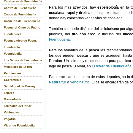
Calabazas de Fuentidueña
Para los más atrevidos, hay
espeleología
en la C
Castro de Fuentidueña
escalada
,
rapel
y
tirolina
en las proximidades de la
Cobos de Fuentidueña
donde hay colocadas varias vías de escalada.
Cozuelos de Fuentidueña
Fuente el Olmo de Fuent.
También se puede disfrutar del cicloturismo por al
pueblos, del
tiro con arco
, o incluso del
buce
Fuentepiñel
Fuentidueña
.
Fuentesaúco de Fuent.
Fuentesoto
Para los amantes de la
pesca
les recomendamos q
Fuentidueña
los que pueden pescar y que se acerquen hasta 
Los Valles de Fuentidueña
Duratón. Un sitio muy recomendado para practicar es
lago de pesca El Vivar, en
El Vivar de Fuentidueña
.
Membibre de la Hoz
Pecharromán
Para practicar cualquiera de estos deportes, no lo
Sacramenia
Naturaltur
o
Vencinautic
. Ellos se encargarán de or
San Miguel de Bernuy
Tejares
Torreadrada
Torrecilla del Pinar
Valtiendas
Vegafría
Vivar de Fuentidueña