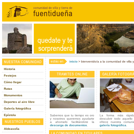
inicio
> bienvenido/a a la comunidad de villa y
Historia
Festejos
Cómo llegar
Rutas
Monumentos
Deportes al aire libre
Galería fotográfica
Epístola
Sabemos que tu tiempo es oro
La forma más rápid
y nosotros queremos ayudarte
descubrir todo aquello
a ahorrarlo facilitándote la
ofrece nuestra comuni
descarga de documentos
.
galería fotográfica
.
Aldeasoña