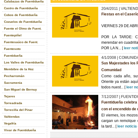
Calabazas de Fuentidueña
Castro de Fuentidueña
20/4/2011 | VALTIEN
Fiestas en el Caserí
Cobos de Fuentidueña
Cozuelos de Fuentidueña
VIERNES 29 DE ABR
Fuente el Olmo de Fuent.
Fuentepiñel
POR LA TARDE: Com
Fuentesaúco de Fuent.
merendar en cuadrilla
POR LA N... [
leer not
Fuentesoto
Fuentidueña
4/1/2008 | COMUNID
Los Valles de Fuentidueña
Sus Majestades los R
Membibre de la Hoz
Comunidad
Como cada año, su
Pecharromán
Oriente ya están aquí
Sacramenia
todos nuest... [
leer n
San Miguel de Bernuy
Tejares
7/12/2007 | FUENTI
Fuentidueña celebra 
Torreadrada
con el encendido de
Torrecilla del Pinar
El viernes, los mozos
Valtiendas
cargan un remolque c
Vegafría
la tard... [
leer notici
Vivar de Fuentidueña